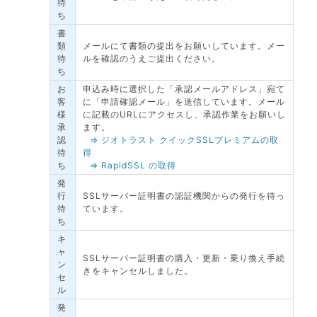
待
ち
書
類
メールにて書類の提出をお願いしています。メー
待
ルを確認のうえご提出ください。
ち
お
申込み時に選択した「承認メールアドレス」宛て
客
に「申請確認メール」を送信しています。メール
様
に記載のURLにアクセスし、承認作業をお願いし
承
ます。
認
⇒ ジオトラスト クイックSSLプレミアムの取
待
得
ち
⇒ RapidSSL の取得
発
行
SSLサーバー証明書の認証機関からの発行を待っ
待
ています。
ち
キ
ャ
SSLサーバー証明書の購入・更新・乗り換え手続
ン
きをキャンセルしました。
セ
ル
発