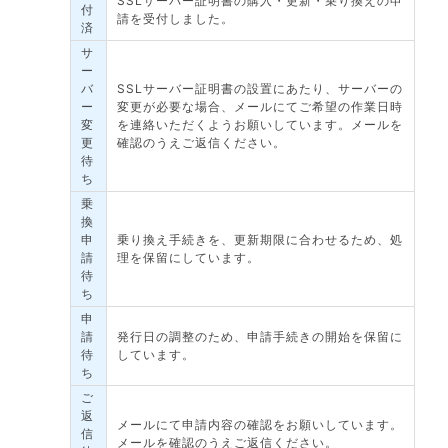
SSLサーバー証明書の購入・更新・乗り換えの申
付
請を受付しました。
済
サ
ー
バ
SSLサーバー証明書の設置にあたり、サーバーの
ー
変更が必要な場合、メールにてご希望の作業日時
変
を連絡いただくようお願いしています。メールを
更
確認のうえご返信ください。
待
ち
乗
換
申
乗り換え手続きを、更新期限に合わせるため、処
請
理を保留にしています。
待
ち
申
請
発行日の調整のため、申請手続きの開始を保留に
待
しています。
ち
ご
返
メールにて申請内容の確認をお願いしています。
信
メールを確認のうえご返信ください。