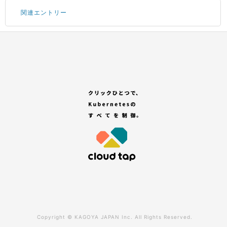
関連エントリー
Portal にログインする
サブアカウントの追加
コンテナサービスのお申し込み
GitHub アカウントの登録
「セレクトプラン(有償プラン)」を選択する
Copyright ©
KAGOYA JAPAN Inc.
All Rights Reserved.