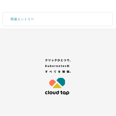
関連エントリー
Portal にログインする
サブアカウントの追加
GitHub アカウントの登録
「セレクトプラン(有償プラン)」を選択する
「無料トライアル付きプラン」を選択する