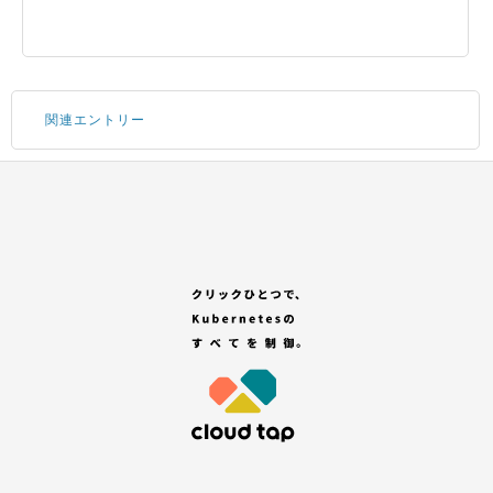
関連エントリー
Portal にログインする
サブアカウントの追加
コンテナサービスのお申し込み
GitHub アカウントの登録
「セレクトプラン(有償プラン)」を選択する