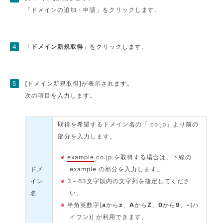
「ドメインの追加・申請」をクリックします。
「
ドメイン新規取得
」をクリックします。
[ドメイン新規取得]が表示されます。
次の項目を入力します。
取得を希望するドメイン名の「.co.jp」より前の
部分を入力します。
※
example
.co.jp を取得する場合は、下線の
ドメ
example の部分を入力します。
イン
※
3～63文字以内の文字列を指定してくださ
名
い。
※
半角英数字[
a
から
z
、
A
から
Z
、
0
から
9
、
-
(ハ
イフン)] が利用できます。