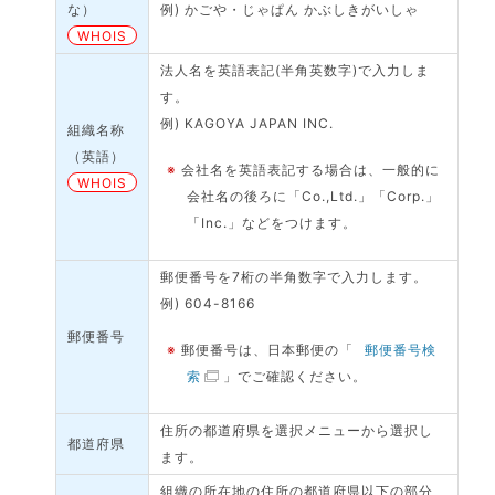
な）
例) かごや・じゃぱん かぶしきがいしゃ
WHOIS
法人名を英語表記(半角英数字)で入力しま
す。
例) KAGOYA JAPAN INC.
組織名称
（英語）
※
会社名を英語表記する場合は、一般的に
WHOIS
会社名の後ろに「Co.,Ltd.」「Corp.」
「Inc.」などをつけます。
郵便番号を7桁の半角数字で入力します。
例) 604-8166
郵便番号
※
郵便番号は、日本郵便の「
郵便番号検
索
」でご確認ください。
住所の都道府県を選択メニューから選択し
都道府県
ます。
組織の所在地の住所の都道府県以下の部分