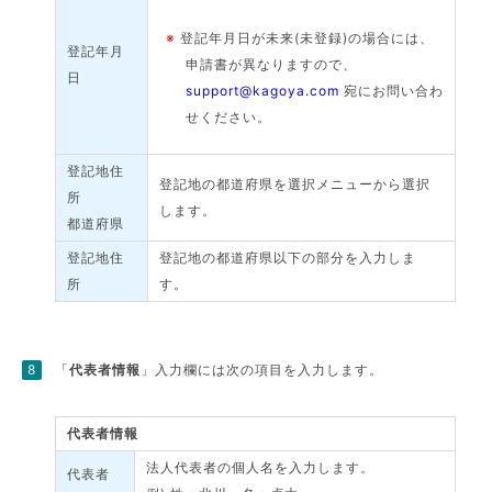
※
登記年月日が未来(未登録)の場合には、
登記年月
申請書が異なりますので、
日
support@kagoya.com
宛にお問い合わ
せください。
登記地住
登記地の都道府県を選択メニューから選択
所
します。
都道府県
登記地住
登記地の都道府県以下の部分を入力しま
所
す。
「
代表者情報
」入力欄には次の項目を入力します。
代表者情報
法人代表者の個人名を入力します。
代表者