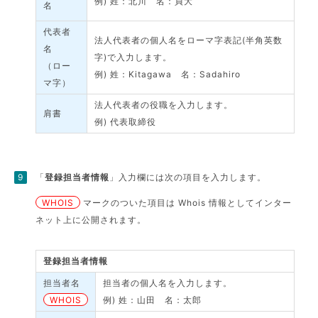
例) 姓：北川 名：貞大
名
代表者
法人代表者の個人名をローマ字表記(半角英数
名
字)で入力します。
（ロー
例) 姓：Kitagawa 名：Sadahiro
マ字）
法人代表者の役職を入力します。
肩書
例) 代表取締役
「
登録担当者情報
」入力欄には次の項目を入力します。
WHOIS
マークのついた項目は Whois 情報としてインター
ネット上に公開されます。
登録担当者情報
担当者名
担当者の個人名を入力します。
WHOIS
例) 姓：山田 名：太郎