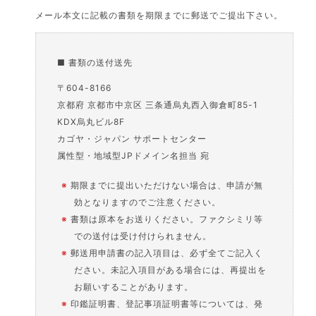
メール本文に記載の書類を期限までに郵送でご提出下さい。
■ 書類の送付送先
〒604-8166
京都府 京都市中京区 三条通烏丸西入御倉町85-1
KDX烏丸ビル8F
カゴヤ・ジャパン サポートセンター
属性型・地域型JPドメイン名担当 宛
※
期限までに提出いただけない場合は、申請が無
効となりますのでご注意ください。
※
書類は原本をお送りください。ファクシミリ等
での送付は受け付けられません。
※
郵送用申請書の記入項目は、必ず全てご記入く
ださい。未記入項目がある場合には、再提出を
お願いすることがあります。
※
印鑑証明書、登記事項証明書等については、発