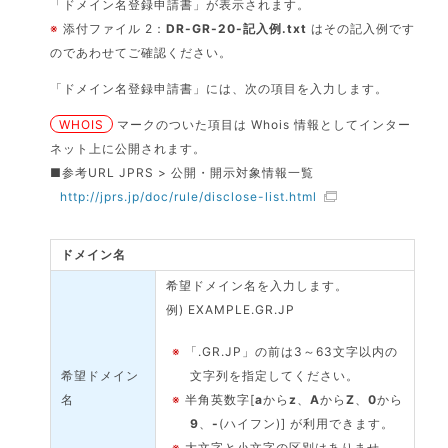
「ドメイン名登録申請書」が表示されます。
※
添付ファイル 2：
DR-GR-20-記入例.txt
はその記入例です
のであわせてご確認ください。
「ドメイン名登録申請書」には、次の項目を入力します。
WHOIS
マークのついた項目は Whois 情報としてインター
ネット上に公開されます。
■参考URL JPRS > 公開・開示対象情報一覧
http://jprs.jp/doc/rule/disclose-list.html
ドメイン名
希望ドメイン名を入力します。
例) EXAMPLE.GR.JP
※
「.GR.JP」の前は3～63文字以内の
希望ドメイン
文字列を指定してください。
名
※
半角英数字[
a
から
z
、
A
から
Z
、
0
から
9
、
-
(ハイフン)] が利用できます。
※
大文字と小文字の区別はありませ