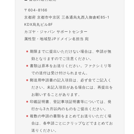
〒604-8166
京都府 京都市中京区 三条通烏丸西入御倉町85-1
KDX烏丸ビル8F
カゴヤ・ジャパン サポートセンター
属性型・地域型JPドメイン名担当 宛
※
期限までに提出いただけない場合は、申請が無
効となりますのでご注意ください。
※
書類は原本をお送りください。ファクシミリ等
での送付は受け付けられません。
※
郵送用申請書の記入項目は、必ず全てご記入く
ださい。未記入項目がある場合には、再提出を
お願いすることがあります。
※
印鑑証明書、登記事項証明書等については、発
行から3カ月以内のものをご提出ください。
※
複数の申請の書類をまとめてお送りいただく場
合は、各申請ごとにクリップなどでまとめてお
送りください。