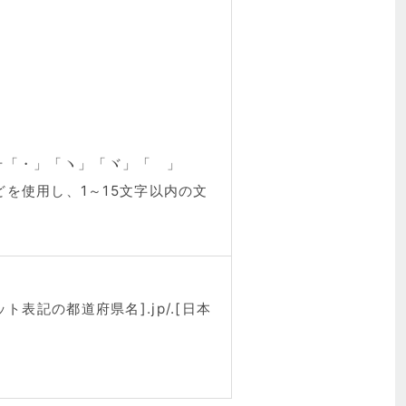
号「・」「ヽ」「ヾ」「ゝ」
などを使用し、1～15文字以内の文
表記の都道府県名].jp/.[日本