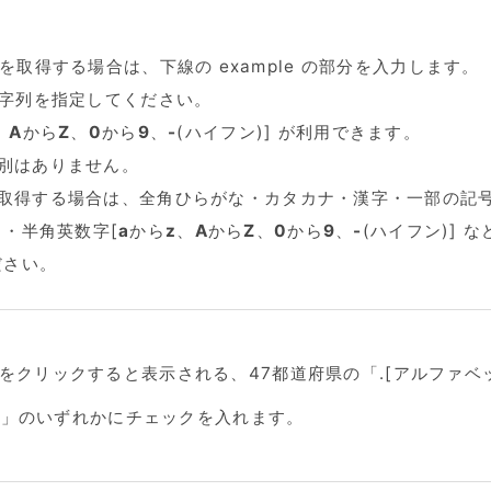
.jp を取得する場合は、下線の example の部分を入力します。
文字列を指定してください。
、
A
から
Z
、
0
から
9
、
-
(ハイフン)] が利用できます。
別はありません。
取得する場合は、全角ひらがな・カタカナ・漢字・一部の記
・半角英数字[
a
から
z
、
A
から
Z
、
0
から
9
、
-
(ハイフン)] 
ださい。
をクリックすると表示される、47都道府県の「.[アルファベット
jp」のいずれかにチェックを入れます。