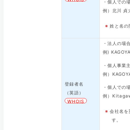
・個人での
例）北川 貞
※
姓と名の
・法人の場
例) KAGOYA
・個人事業
例）KAGOYA 
登録者名
・個人での
（英語）
例）Kitagaw
WHOIS
※
会社名を英
す。