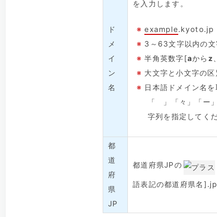
を入力します。
ド
※
example
.kyoto
メ
※
3～63文字以内の
イ
※
半角英数字[
a
から
z
ン
※
大文字と小文字の区
名
※
日本語ドメイン名を
「ゞ」「々」「ー」
字列を指定してく
都
道
都道府県JPの
府
語表記の都道府県名].
県
JP