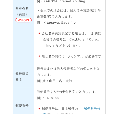
例）KAGOYA Internet Routing
登録者名
・個人での場合には、個人名を英語表記(半
（英語）
角英数字)で入力します。
WHOIS
例）Kitagawa, Sadahiro
※
会社名を英語表記する場合は、一般的に
会社名の後ろに「Co.,Ltd.」「Corp.」
「Inc.」などをつけます。
※
姓と名の間には「,(カンマ)」が必要です
担当者または法人代表者などの個人名を入
登録担当
力します。
者名
例) 姓：山田 名：太郎
郵便番号を7桁の半角数字で入力します。
例) 604-8166
郵便番号
※
郵便番号は、日本郵便の「
郵便番号検