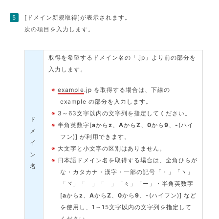
[ドメイン新規取得]が表示されます。
次の項目を入力します。
取得を希望するドメイン名の「.jp」より前の部分を
入力します。
※
example
.jp を取得する場合は、下線の
example の部分を入力します。
※
3～63文字以内の文字列を指定してください。
ド
※
半角英数字[
a
から
z
、
A
から
Z
、
0
から
9
、
-
(ハイ
メ
フン)] が利用できます。
イ
※
大文字と小文字の区別はありません。
ン
※
日本語ドメイン名を取得する場合は、全角ひらが
名
な・カタカナ・漢字・一部の記号「・」「ヽ」
「ヾ」「ゝ」「ゞ」「々」「ー」・半角英数字
[
a
から
z
、
A
から
Z
、
0
から
9
、
-
(ハイフン)] など
を使用し、1～15文字以内の文字列を指定して
ください。