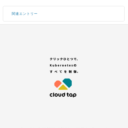
関連エントリー
Portal にログインする
サブアカウントの追加
コンテナサービスのお申し込み
GitHub アカウントの登録
「セレクトプラン(有償プラン)」を選択する