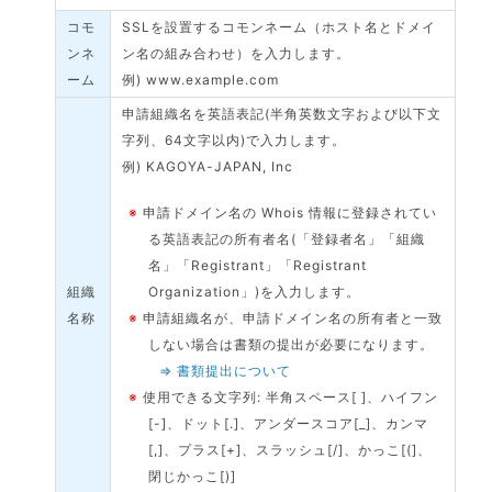
コモ
SSLを設置するコモンネーム（ホスト名とドメイ
ンネ
ン名の組み合わせ）を入力します。
ーム
例) www.example.com
申請組織名を英語表記(半角英数文字および以下文
字列、64文字以内)で入力します。
例) KAGOYA-JAPAN, Inc
※
申請ドメイン名の Whois 情報に登録されてい
る英語表記の所有者名(「登録者名」「組織
名」「Registrant」「Registrant
組織
Organization」)を入力します。
名称
※
申請組織名が、申請ドメイン名の所有者と一致
しない場合は書類の提出が必要になります。
⇒ 書類提出について
※
使用できる文字列: 半角スペース[ ]、ハイフン
[-]、ドット[.]、アンダースコア[_]、カンマ
[,]、プラス[+]、スラッシュ[/]、かっこ[(]、
閉じかっこ[)]