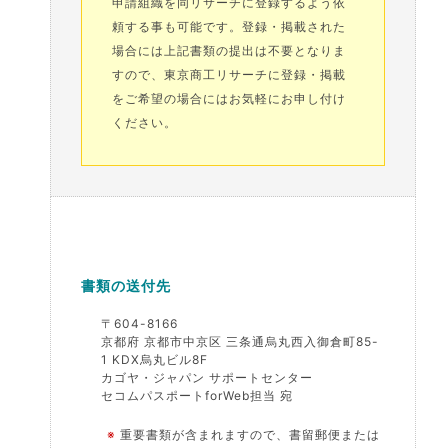
申請組織を同リサーチに登録するよう依
頼する事も可能です。登録・掲載された
場合には上記書類の提出は不要となりま
すので、東京商工リサーチに登録・掲載
をご希望の場合にはお気軽にお申し付け
ください。
書類の送付先
〒604-8166
京都府 京都市中京区 三条通烏丸西入御倉町85-
1 KDX烏丸ビル8F
カゴヤ・ジャパン サポートセンター
セコムパスポートforWeb担当 宛
※
重要書類が含まれますので、書留郵便または