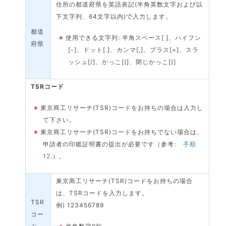
住所の都道府県を英語表記(半角英数文字および以
下文字列、64文字以内)で入力します。
都道
※
使用できる文字列: 半角スペース[ ]、ハイフン
府県
[-]、ドット[.]、カンマ[,]、プラス[+]、スラ
ッシュ[/]、かっこ[(]、閉じかっこ[)]
TSRコード
※
東京商工リサーチ(TSR)コードをお持ちの場合は入力し
て下さい。
※
東京商工リサーチ(TSR)コードをお持ちでない場合は、
申請者の印鑑証明書の提出が必要です（参考:
手順
12.
）。
東京商工リサーチ(TSR)コードをお持ちの場合
は、TSRコードを入力します。
TSR
例) 123456789
コー