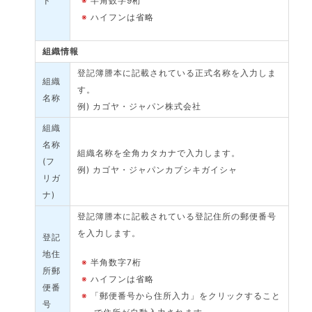
ド
※
半角数字9桁
※
ハイフンは省略
組織情報
登記簿謄本に記載されている正式名称を入力しま
組織
す。
名称
例) カゴヤ・ジャパン株式会社
組織
名称
組織名称を全角カタカナで入力します。
(フ
例) カゴヤ・ジャパンカブシキガイシャ
リガ
ナ)
登記簿謄本に記載されている登記住所の郵便番号
を入力します。
登記
地住
※
半角数字7桁
所郵
※
ハイフンは省略
便番
※
「郵便番号から住所入力」をクリックすること
号