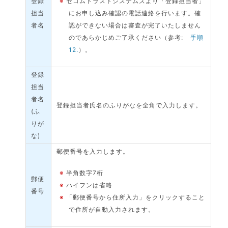
登録
※
セコムトラストシステムズより「登録担当者」
担当
にお申し込み確認の電話連絡を行います。確
者名
認ができない場合は審査が完了いたしません
のであらかじめご了承ください（参考:
手順
12.
）。
登録
担当
者名
登録担当者氏名のふりがなを全角で入力します。
(ふ
りが
な)
郵便番号を入力します。
※
半角数字7桁
郵便
※
ハイフンは省略
番号
※
「郵便番号から住所入力」をクリックすること
で住所が自動入力されます。