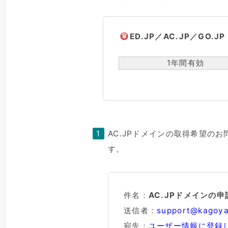
ED.JP／AC.JP／GO
1年間有効
AC.JPドメインの取得希望の
す。
件名：
AC.JPドメインの申請
送信者：
support@kagoy
宛先：
ユーザー情報に登録