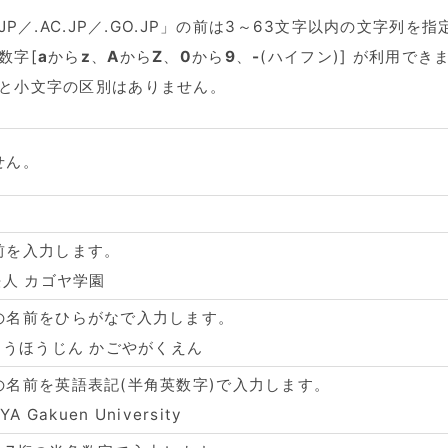
D.JP／.AC.JP／.GO.JP」の前は3～63文字以内の文字列
数字[
a
から
z
、
A
から
Z
、
0
から
9
、
-
(ハイフン)] が利用でき
と小文字の区別はありません。
せん。
前を入力します。
法人 カゴヤ学園
の名前をひらがなで入力します。
こうほうじん かごやがくえん
の名前を英語表記(半角英数字)で入力します。
YA Gakuen University