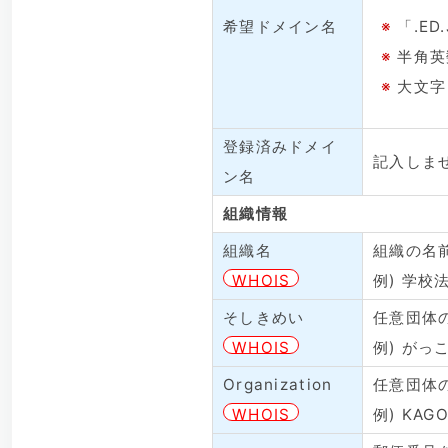
希望ドメイン名
※
「.E
※
半角英
※
大文字
登録済みドメイ
記入しま
ン名
組織情報
組織名
組織の名
WHOIS
例) 学校
そしきめい
任意団体
WHOIS
例) がっ
Organization
任意団体
WHOIS
例) KAGO