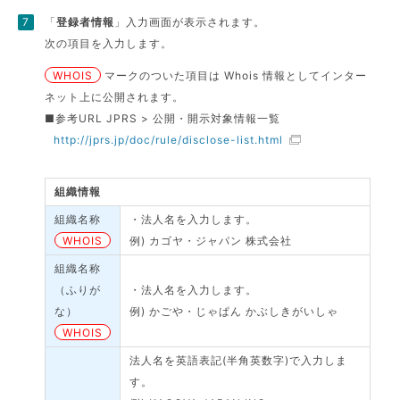
「
登録者情報
」入力画面が表示されます。
次の項目を入力します。
WHOIS
マークのついた項目は Whois 情報としてインター
ネット上に公開されます。
■参考URL JPRS > 公開・開示対象情報一覧
http://jprs.jp/doc/rule/disclose-list.html
組織情報
組織名称
・法人名を入力します。
WHOIS
例) カゴヤ・ジャパン 株式会社
組織名称
（ふりが
・法人名を入力します。
な）
例) かごや・じゃぱん かぶしきがいしゃ
WHOIS
法人名を英語表記(半角英数字)で入力しま
す。