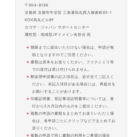
〒604-8166
京都府 京都市中京区 三条通烏丸西入御倉町85-1
KDX烏丸ビル8F
カゴヤ・ジャパン サポートセンター
属性型・地域型JPドメイン名担当 宛
※
期限までに提出いただけない場合は、申請が無
効となりますのでご注意ください。
※
書類は原本をお送りください。ファクシミリ等
での送付は受け付けられません。
※
郵送用申請書の記入項目は、必ず全てご記入く
ださい。未記入項目がある場合には、再提出を
お願いすることがあります。
※
印鑑証明書、登記事項証明書等については、発
行から3カ月以内のものをご提出ください。
※
複数の申請の書類をまとめてお送りいただく場
合は、各申請ごとにクリップなどでまとめてお
送りください。
※
複数の申請で同じ書類の利用をご希望の場合