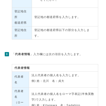
登記地住
所
登記地の都道府県を入力します。
都道府県
登記地住
登記地の都道府県以下の部分を入力しま
所
す。
「
代表者情報
」入力欄には次の項目を入力します。
代表者情報
法人代表者の個人名を入力します。
代表者
例) 姓：北川 名：貞大
名
代表者
法人代表者の個人名をローマ字表記(半角英数
名
字)で入力します。
（ロー
例) 姓：Kitagawa 名：Sadahiro