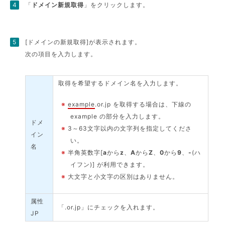
「
ドメイン新規取得
」をクリックします。
[ドメインの新規取得]が表示されます。
次の項目を入力します。
取得を希望するドメイン名を入力します。
※
example
.or.jp を取得する場合は、下線の
example の部分を入力します。
ドメ
※
3～63文字以内の文字列を指定してくださ
イン
い。
名
※
半角英数字[
a
から
z
、
A
から
Z
、
0
から
9
、
-
(ハ
イフン)] が利用できます。
※
大文字と小文字の区別はありません。
属性
「.or.jp」にチェックを入れます。
JP