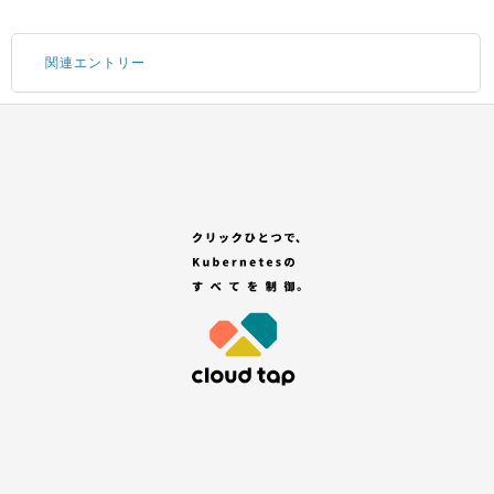
関連エントリー
Portal にログインする
サブアカウントの追加
コンテナサービスのお申し込み
GitHub アカウントの登録
「セレクトプラン(有償プラン)」を選択する