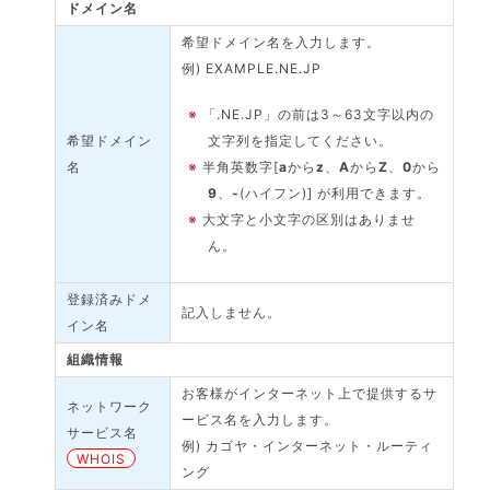
ドメイン名
希望ドメイン名を入力します。
例) EXAMPLE.NE.JP
※
「.NE.JP」の前は3～63文字以内の
希望ドメイン
文字列を指定してください。
名
※
半角英数字[
a
から
z
、
A
から
Z
、
0
から
9
、
-
(ハイフン)] が利用できます。
※
大文字と小文字の区別はありませ
ん。
登録済みドメ
記入しません。
イン名
組織情報
お客様がインターネット上で提供するサ
ネットワーク
ービス名を入力します。
サービス名
例) カゴヤ・インターネット・ルーティ
WHOIS
ング