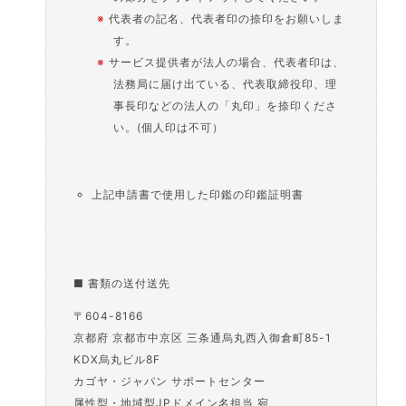
※
代表者の記名、代表者印の捺印をお願いしま
す。
※
サービス提供者が法人の場合、代表者印は、
法務局に届け出ている、代表取締役印、理
事長印などの法人の「丸印」を捺印くださ
い。(個人印は不可）
上記申請書で使用した印鑑の印鑑証明書
■ 書類の送付送先
〒604-8166
京都府 京都市中京区 三条通烏丸西入御倉町85-1
KDX烏丸ビル8F
カゴヤ・ジャパン サポートセンター
属性型・地域型JPドメイン名担当 宛