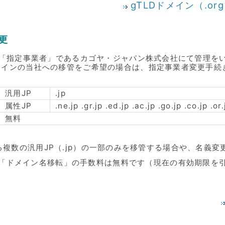
gTLDドメイン（.org 
変更
Sの「指定事業者」であるカゴヤ・ジャパン株式会社にて管理を
メインの当社への移管をご希望の場合は、指定事業者変更手続
汎用JP
.jp
属性JP
.ne.jp .gr.jp .ed.jp .ac.jp .go.jp .co.jp
無料
複数の汎用JP（.jp）の一部のみを移管する場合や、名義
「ドメイン名移転」の手数料は無料です（現在の有効期限を引き