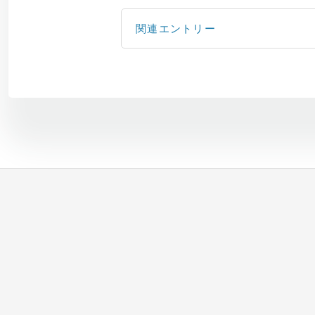
関連エントリー
Portal にログインする
サブアカウントの追加
コンテナサービスのお申し込み
GitHub アカウントの登録
「セレクトプラン(有償プラン)