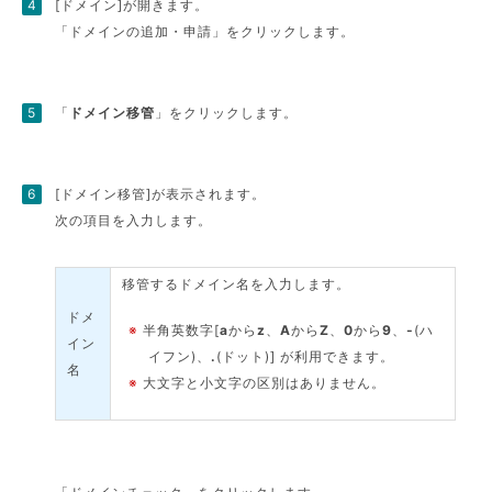
[ドメイン]が開きます。
「ドメインの追加・申請」をクリックします。
「
ドメイン移管
」をクリックします。
[ドメイン移管]が表示されます。
次の項目を入力します。
移管するドメイン名を入力します。
ドメ
※
半角英数字[
a
から
z
、
A
から
Z
、
0
から
9
、
-
(ハ
イン
イフン)、
.
(ドット)] が利用できます。
名
※
大文字と小文字の区別はありません。