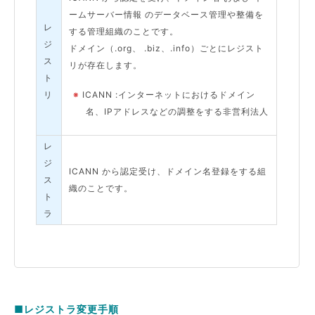
ームサーバー情報 のデータベース管理や整備を
レ
する管理組織のことです。
ジ
ドメイン（.org、 .biz、.info）ごとにレジスト
ス
リが存在します。
ト
リ
※
ICANN :インターネットにおけるドメイン
名、IPアドレスなどの調整をする非営利法人
レ
ジ
ICANN から認定受け、ドメイン名登録をする組
ス
織のことです。
ト
ラ
■レジストラ変更手順