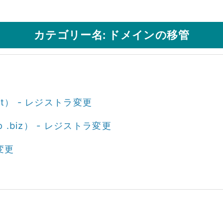
カテゴリー名: ドメインの移管
et） - レジストラ変更
fo .biz） - レジストラ変更
変更