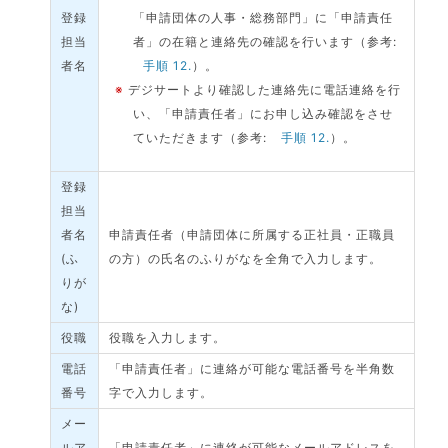
登録
「申請団体の人事・総務部門」に「申請責任
担当
者」の在籍と連絡先の確認を行います（参考:
者名
手順 12.
）。
※
デジサートより確認した連絡先に電話連絡を行
い、「申請責任者」にお申し込み確認をさせ
ていただきます（参考:
手順 12.
）。
登録
担当
者名
申請責任者（申請団体に所属する正社員・正職員
(ふ
の方）の氏名のふりがなを全角で入力します。
りが
な)
役職
役職を入力します。
電話
「申請責任者」に連絡が可能な電話番号を半角数
番号
字で入力します。
メー
ルア
「申請責任者」に連絡が可能なメールアドレスを