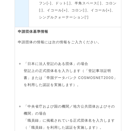
フン[-]、ドット[.]、半角スペース[ ]、コロン
[:]、イコール[=]、コロン[:]、イコール[=]、
シングルクォーテーション[']
申請団体基準情報
申請団体の情報には次の情報をご入力ください。
「日本に法人登記のある団体」の場合
登記上の正式団体名を入力します（「登記事項証明
書」または「帝国データバンク COSMOSNET2000」
を利用した認証を実施します）。
「中央省庁および国の機関／地方公共団体およびその
機関」の場合
「職員録」に掲載されている正式団体名を入力します
（「職員録」を利用した認証を実施します）。