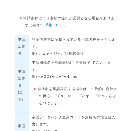
※
申請条件により書類の提出が必要となる場合がありま
す（参考:
手順 10.
）。
申請
登記簿謄本に記載されている正式名称を入力しま
団体
す。
名
例) カゴヤ・ジャパン株式会社
申請団体名を英語表記(半角英数字)で入力しま
す。
申請
例) KAGOYA-JAPAN, Inc.
団体
名
※
会社名を英語表記する場合は、一般的に会社名
(英
の後ろに「Co.,Ltd.」「Corp.」「Inc.」など
語)
をつけます。
帝国データバンク企業コードをお持ちの場合は入
力します。
帝国