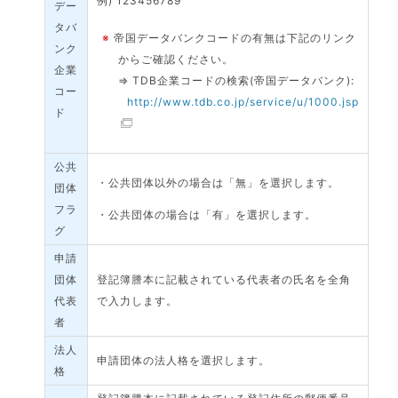
例) 123456789
デー
タバ
※
帝国データバンクコードの有無は下記のリンク
ンク
からご確認ください。
企業
⇒ TDB企業コードの検索(帝国データバンク):
コー
http://www.tdb.co.jp/service/u/1000.jsp
ド
公共
・公共団体以外の場合は「無」を選択します。
団体
フラ
・公共団体の場合は「有」を選択します。
グ
申請
団体
登記簿謄本に記載されている代表者の氏名を全角
代表
で入力します。
者
法人
申請団体の法人格を選択します。
格