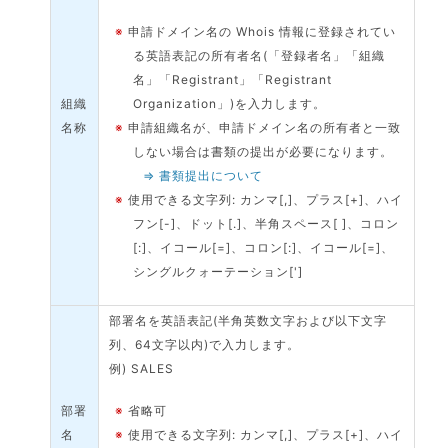
※
申請ドメイン名の Whois 情報に登録されてい
る英語表記の所有者名(「登録者名」「組織
名」「Registrant」「Registrant
組織
Organization」)を入力します。
名称
※
申請組織名が、申請ドメイン名の所有者と一致
しない場合は書類の提出が必要になります。
⇒ 書類提出について
※
使用できる文字列: カンマ[,]、プラス[+]、ハイ
フン[-]、ドット[.]、半角スペース[ ]、コロン
[:]、イコール[=]、コロン[:]、イコール[=]、
シングルクォーテーション[']
部署名を英語表記(半角英数文字および以下文字
列、64文字以内)で入力します。
例) SALES
部署
※
省略可
名
※
使用できる文字列: カンマ[,]、プラス[+]、ハイ