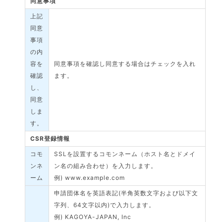
同意事項
上記
同意
事項
の内
容を
同意事項を確認し同意する場合はチェックを入れ
確認
ます。
し、
同意
しま
す。
CSR登録情報
コモ
SSLを設置するコモンネーム（ホスト名とドメイ
ンネ
ン名の組み合わせ）を入力します。
ーム
例) www.example.com
申請団体名を英語表記(半角英数文字および以下文
字列、64文字以内)で入力します。
例) KAGOYA-JAPAN, Inc