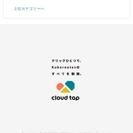
上位カテゴリーへ